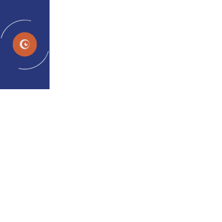
Programs
Con
D