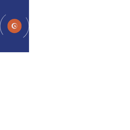
SL
11 vaj za oči za zmanjšanje
obremenitve oči - Vodnik
morate prebrati
admin
08. avg. 2024
11 vaj za oči za