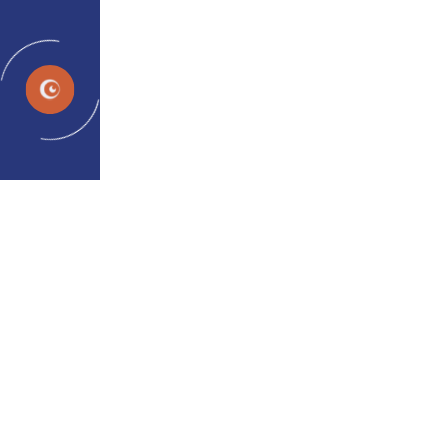
HI
खेल-आधारित उपचार बनाम पारंपरिक
चिकित्सा: आलसी आंख के इलाज के
लिए कौन अधिक प्रभावी है?
admin
25 सित॰ 2024
खेल-आधारित