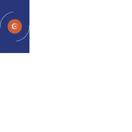
HI
Destrain
क्या आपका मतलब है कि सिरदर्द आंखों से जुड़ा
हो सकता है?
डिजिटल आई स्ट्रेन या कंप्यूटर विज़न सिंड्रोम का एक प्रमुख लक्षण सिरदर्द
है
होम
हीरो