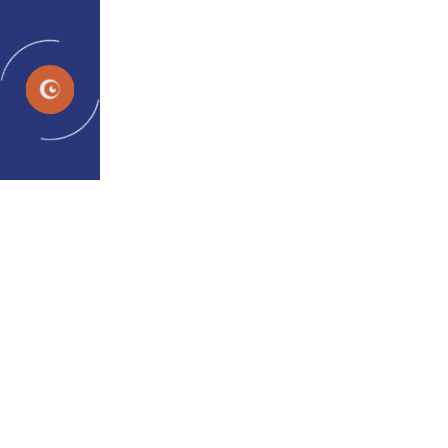
LT
SVEIKI ATVYKĘ Į BYNOCS
Klinikiniais tyrimais patvirtintos
skaitmeninės terapijos
binokulinei regai
Patirkite klinikiniu būdu sukurtus skaitmeninius
sprendimus, kurie prisitaiko prie jūsų unikalių regos
poreikių kiekviename gyvenimo etape.
Prisijunkite Dabar