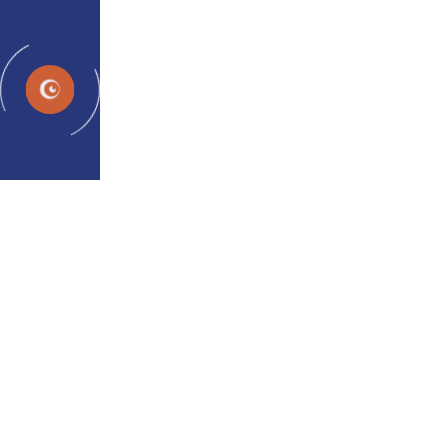
Programos
Sąlyg
Ar gal