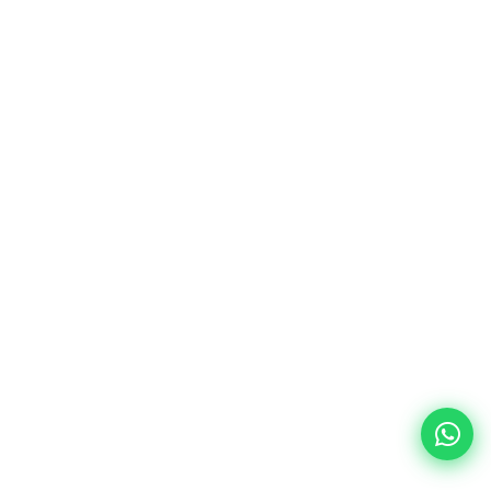
روابط سريعة
الرئيسية
من نحن
اتصل بنا
اتصل بنا
+34623061187
البريد الإلكتروني
info@bynocs.com
العنوان
7 جادة تيماسيك، #37-01A، بينوكس بي تي إي. المحدودة،
برج سونتيك 1، سنغافورة 038987
جميع الحقوق محفوظة لشركة باينوك ٢٠٢٥.